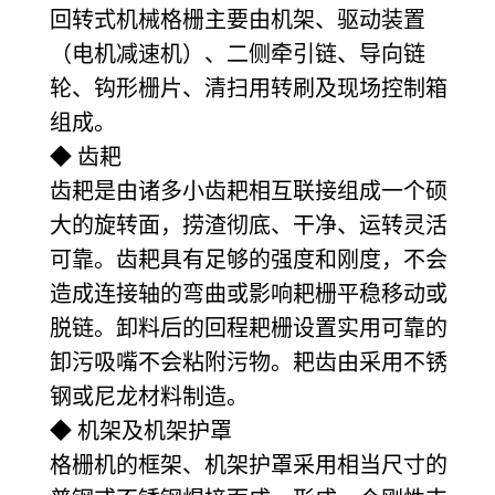
回转式机械格栅主要由机架、驱动装置
（电机减速机）、二侧牵引链、导向链
轮、钩形栅片、清扫用转刷及现场控制箱
组成。
◆ 齿耙
齿耙是由诸多小齿耙相互联接组成一个硕
大的旋转面，捞渣彻底、干净、运转灵活
可靠。齿耙具有足够的强度和刚度，不会
造成连接轴的弯曲或影响耙栅平稳移动或
脱链。卸料后的回程耙栅设置实用可靠的
卸污吸嘴不会粘附污物。耙齿由采用不锈
钢或尼龙材料制造。
◆ 机架及机架护罩
格栅机的框架、机架护罩采用相当尺寸的