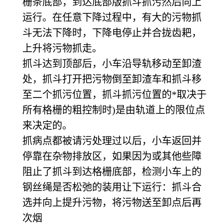
栅条底部，到达底部版抓斗抓污然后向上
运行。在任意下降过程中，有大的污物抓
斗无法下降时，下降电停止并合拢齿耙，
上升将污物抓走。
抓斗达到顶部后，小车沿导轨移动至卸渣
处，抓斗打开把污物倒至卸渣车和抓斗移
至二个抓污位置，抓斗抓污位置的*取决于
所有格栅的粗控制时)是由轨道上的限位点
来决定的。
抓病点都被请污处理过以后，小车返回并
停靠在杂物排放区，如果因为或其他些障
阻止了抓斗到达格栅底部，检测小车上的
钢丝绳是否松弛的装用让下运行：抓斗合
选并向上提升污物，将污物送至卸点后再
次烟