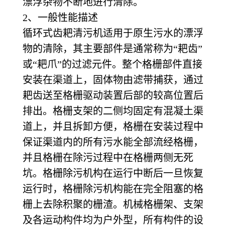
漂浮杂物不断地进行清除。
2
、一般性能描述
循环式齿耙清污机适用于原生污水的漂浮
物的清除，其主要部件是通常称为“耙齿”
或“耙爪”的过滤元件。整个格栅部件直接
安装在渠道上，固体物由滤带捕获，通过
耙齿送至格栅驱动装置后部的较高位置后
排出。格栅支架的二侧均固定有混凝土渠
道上，并且拆卸方便，格栅在安装过程中
保证渠道内的所有污水能全部流经格栅，
并且格栅在除污过程中在格栅两侧无死
坑。格栅除污机构在运行中断后一旦恢复
运行时，格栅除污机构能在完全阻塞的格
栅上去除积聚的栅渣。机械格栅架、支架
及各运动构件均为户外型，所有构件的设