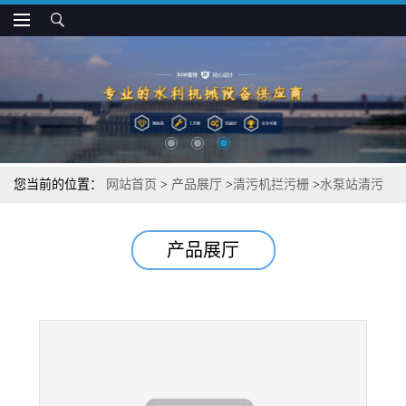
您当前的位置：
网站首页
>
产品展厅
>
清污机拦污栅
>
水泵站清污
机 回转式污水自动除污机 东源
产品展厅