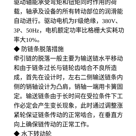
驱动轴能承受弯矩和钮矩同时作用的荷
载，轴承及设备的所有转动部位的润滑能
自动进行。驱动电机为F级绝缘，380V、
3P、50Hz，电机额定功率比格栅大实耗功
率大10%。
◆ 防链条脱落措施
牵引链的脱落一般主要为输送链水平移动
和由于链条过长与链轮齿啮合不良所造
成，首先在设计时，左右二侧输送链条内
侧的销轴设计为凸肩，销轴一端用卡簧固
定。输送链条由于长时间在受拉条件下工
作必定会产生变长现象，此时通过调整涨
紧轮保证链条传动的正常啮合，在垂直方
向上确保链传动的正常工作。
◆ 水下转动轮