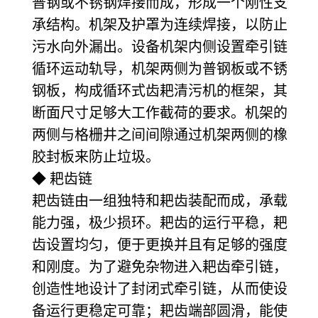
普钢或不锈钢焊接而成，形成一个刚性支
承结构。机架及护罩为连续焊接，以防止
污水向外漏出。设备机架内侧设置牵引链
循环运动轨导，机架两侧为普钢板或不锈
钢板，构成循环式齿耙清污机的框架，其
断面尺寸足够大工作截荷的要求。机架的
两侧与格栅井之间间隙通过机架两侧的橡
胶封板来防止垃圾。
◆ 耙齿链
耙齿链由一组独特和耙齿装配而成，承载
能力强，极少损环。耙齿的运行平稳，耙
齿设置均匀，便于更换并且有足够的强度
和刚度。为了避免杂物进入耙齿牵引链，
创造性地设计了封闭式牵引链，从而使设
备运行更稳定可靠；耙齿端部圆滑，能使