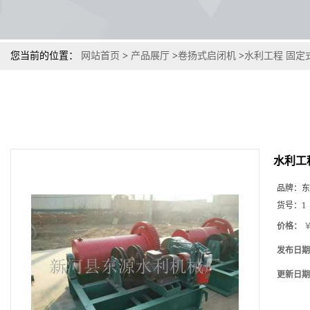
您当前的位置：
网站首页
>
产品展厅
>
卷扬式启闭机
>
水利工程 固定
水利工
品牌：
东
货号：
1
价格：
￥
发布日期
更新日期