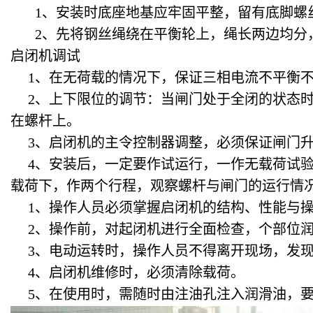
1、安装时底座地基应牢固平整，留有底脚螺
2、先将钢丝绳绕在平衡轮上，绳长两边均分，
启闭机调试
1
、在无荷载的情况下，保证三相电流不平衡不
2
、上下限位的调节：当闸门处于全闭的状态
在螺杆上。
3
、启闭机的主令控制器调整，必须保证闸门升
4
、安装后，一定要作试运行，一作无载荷试
载荷下，作两个行程，观察螺杆与闸门的运行情
1
、操作人员必须掌握启闭机的结构、性能与
2
、操作前，对起闭机进行全面检查，个部位
3
、电动运转时，操作人员不得离开现场，发
4
、启闭机维修时，必须清除载荷。
5
、在使用时，需随时由注油孔注入润滑油，