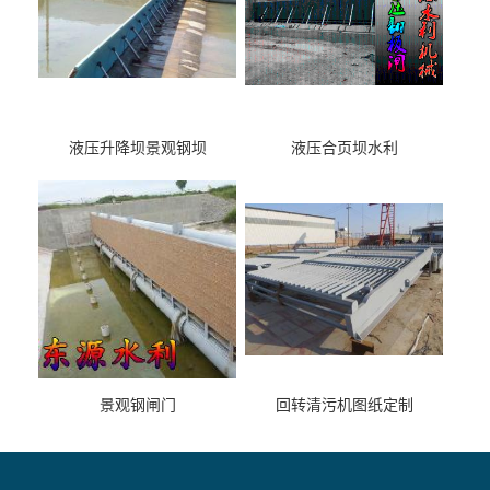
液压升降坝景观钢坝
液压合页坝水利
景观钢闸门
回转清污机图纸定制