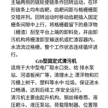
主轴两侧的链轮使链条作回转运动，在环
形链条上均布齿耙，齿耙间距与格栅栅距
交错并列。回转运动时移动齿耙插入固定
栅条间隙中上行，将格栅截留下的悬浮物
（栅渣）刮至平台上端的卸料处，并由卸
污机构将栅渣卸至输送机或贮渣容器内，
水流流过格栅，整个工作状态连续循环进
行。
GD
型固定式清污机
适用于大中型电厂取水口处、给 排水泵
站、河道板闸厂等，清理水上 漂浮物和拦
污栅上树干、塑料等水中 垃圾。保证进水
口畅通，达到后续工 序安全运行。
清污机主要由起升机构、钢丝绳卷筒、液
压耙斗、液压泵站、荷载限制器、位置限