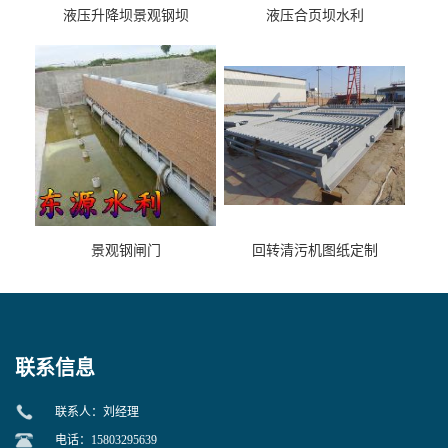
液压升降坝景观钢坝
液压合页坝水利
景观钢闸门
回转清污机图纸定制
联系信息
联系人：刘经理
电话：15803295639