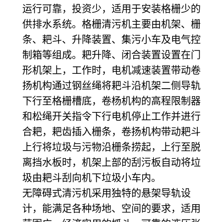
运行可靠，投资少，适用于安装格栅少的
供排水系统。格栅清污机主要由机架、栅
条、耙斗、升降装置、集污小车及电气控
制箱等组成。耙升降、闭合装置设置在门
形机架上，工作时，电机减速装置带动卷
扬机构通过钢丝绳将耙斗沿机架二侧导轨
下行至格栅槽底，卷杨机构的高程限制器
和松绳开关指令下行电机停止工作并进行
合耙，耙齿插入栅条，卷扬机构带动耙斗
上行将垃圾与污物沿栅条捞起，上行至脱
离挡水板时，机架上部的刮污板自动将垃
圾由耙斗刮向机下垃圾小车内。
无障碍式清污机采用独特的悬架导轨设
计，能满足各种场地、空间的要求，适用