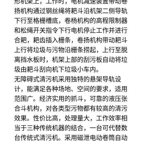
形机架上，工作时，电机减速装置带动卷
扬机构通过钢丝绳将耙斗沿机架二侧导轨
下行至格栅槽底，卷杨机构的高程限制器
和松绳开关指令下行电机停止工作并进行
合耙，耙齿插入栅条，卷扬机构带动耙斗
上行将垃圾与污物沿栅条捞起，上行至脱
离挡水板时，机架上部的刮污板自动将垃
圾由耙斗刮向机下垃圾小车内。
无障碍式清污机采用独特的悬架导轨设
计，能满足各种场地、空间的要求，适用
范围广。经济实用的抓斗，可靠的液压张
合斗机构，对各类型污物都有较高的清污
效果。性价比高，处理量大，工作效率相
当于三种传统机器的结合，一台可代替数
台传统式清污机。采用磁泄电动卷筒自动