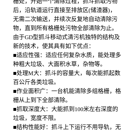
栅处，开始一个清除过程，抓斗抓取污物
后，沿轨道运行直接至排放区(储渣器)，
无需二次输送，并续次反复地自动清除污
物，直到所有格栅处污物全部清除为止。
由于GD型抓斗移动式清污机独特的结构及
新的技术，使其具有如下优点：
■适应性强：适应任何复杂水质，能处理多
种粗大垃圾、大面积水草，杂物等。
■处理M大：抓斗的容量大，每次能抓起数
百公斤各类垃圾。
■作业面积广：一台机能清除多组格栅，格
栅从上到下全部清除。
■抓取深度大：大能抓到100米左右深度的
垃圾，宽度不限。
■结构性能好：抓斗上下运行不用导轨，无