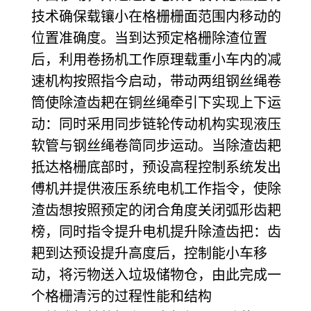
技术确保载镶小在格栅栅面范围内移动的
位置准确度。当到达预定格栅除渣位置
后，利用卷扬机工作原理载重小车内的减
速机构按照指今启动，带动两组钢丝绳卷
筒使除渣齿耙在铜丝绳牵引下实现上下运
动：同时采用同步链轮传动机构实现液压
软管与钢丝绳卷简同步运动。当除渣齿耙
抵达格栅底部时，预设高程控制系统发出
傅机并提供液压系统电机工作指令，使除
渣齿想按照预定的闭合角度关闭弧形齿耙
榜，同时指令提升电机提升除渣齿把：齿
耙到达预设提升高度后，控制能小车移
动，将污物送入垃圾储物仓，由此完成一
个格栅清污的过程
性能和结构