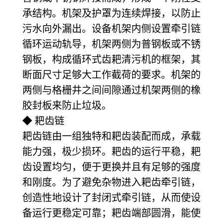
承结构。机架及护罩为连续焊接，以防止
污水向外漏出。设备机架内侧设置牵引链
循环运动轨导，机架两侧为普钢板或不锈
钢板，构成循环式齿耙清污机的框架，其
断面尺寸足够大工作截荷的要求。机架的
两侧与格栅井之间间隙通过机架两侧的橡
胶封板来防止垃圾。
◆ 耙齿链
耙齿链由一组独特和耙齿装配而成，承载
能力强，极少损环。耙齿的运行平稳，耙
齿设置均匀，便于更换并且有足够的强度
和刚度。为了避免杂物进入耙齿牵引链，
创造性地设计了封闭式牵引链，从而使设
备运行更稳定可靠；耙齿端部圆滑，能使