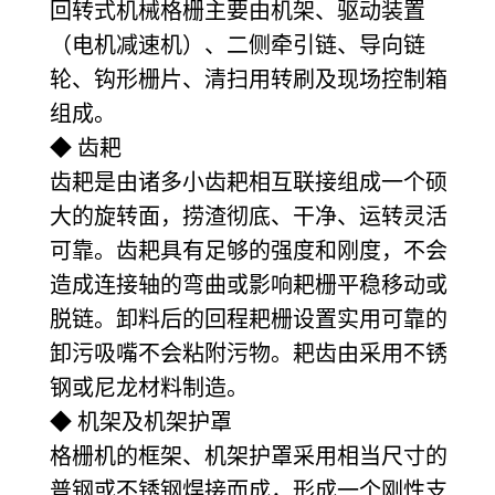
回转式机械格栅主要由机架、驱动装置
（电机减速机）、二侧牵引链、导向链
轮、钩形栅片、清扫用转刷及现场控制箱
组成。
◆ 齿耙
齿耙是由诸多小齿耙相互联接组成一个硕
大的旋转面，捞渣彻底、干净、运转灵活
可靠。齿耙具有足够的强度和刚度，不会
造成连接轴的弯曲或影响耙栅平稳移动或
脱链。卸料后的回程耙栅设置实用可靠的
卸污吸嘴不会粘附污物。耙齿由采用不锈
钢或尼龙材料制造。
◆ 机架及机架护罩
格栅机的框架、机架护罩采用相当尺寸的
普钢或不锈钢焊接而成，形成一个刚性支