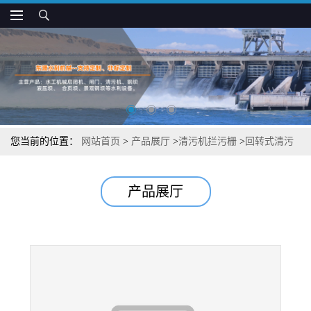
您当前的位置：
网站首页
>
产品展厅
>
清污机拦污栅
>
回转式清污
机污栅操作简单
产品展厅