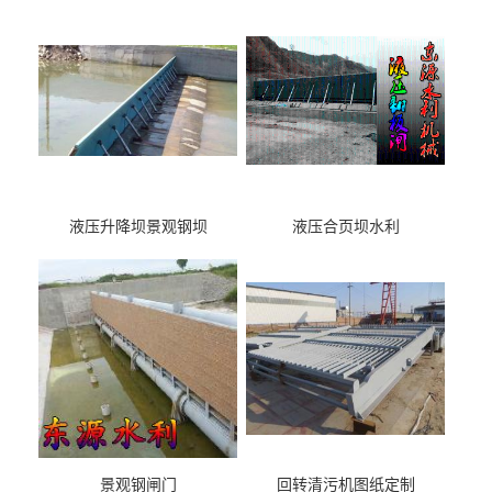
液压升降坝景观钢坝
液压合页坝水利
景观钢闸门
回转清污机图纸定制