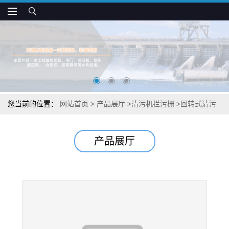
您当前的位置：
网站首页
>
产品展厅
>
清污机拦污栅
>
回转式清污
机污栅维护方便
产品展厅