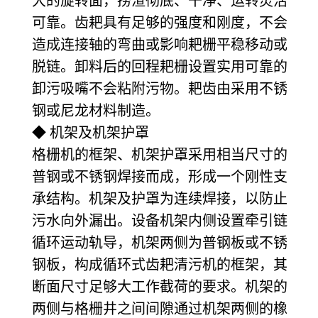
大的旋转面，捞渣彻底、干净、运转灵活
可靠。齿耙具有足够的强度和刚度，不会
造成连接轴的弯曲或影响耙栅平稳移动或
脱链。卸料后的回程耙栅设置实用可靠的
卸污吸嘴不会粘附污物。耙齿由采用不锈
钢或尼龙材料制造。
◆ 机架及机架护罩
格栅机的框架、机架护罩采用相当尺寸的
普钢或不锈钢焊接而成，形成一个刚性支
承结构。机架及护罩为连续焊接，以防止
污水向外漏出。设备机架内侧设置牵引链
循环运动轨导，机架两侧为普钢板或不锈
钢板，构成循环式齿耙清污机的框架，其
断面尺寸足够大工作截荷的要求。机架的
两侧与格栅井之间间隙通过机架两侧的橡