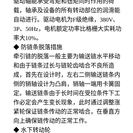
驱动轴能承受弯矩和钮矩同时作用的荷
载，轴承及设备的所有转动部位的润滑能
自动进行。驱动电机为F级绝缘，380V、
3P、50Hz，电机额定功率比格栅大实耗功
率大10%。
◆ 防链条脱落措施
牵引链的脱落一般主要为输送链水平移动
和由于链条过长与链轮齿啮合不良所造
成，首先在设计时，左右二侧输送链条内
侧的销轴设计为凸肩，销轴一端用卡簧固
定。输送链条由于长时间在受拉条件下工
作必定会产生变长现象，此时通过调整涨
紧轮保证链条传动的正常啮合，在垂直方
向上确保链传动的正常工作。
◆ 水下转动轮