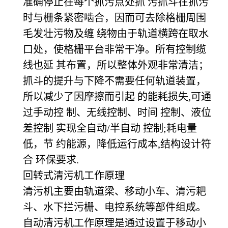
准确停止在每个抓污点处抓 污抓斗在抓污
时与栅条紧密啮合，因而可去除格栅周围
毛发壮污物及缠 绕物由于轨道横跨在取水
口处，使格栅平台非常干净。所有控制缆
线也延 其布置，所以整体外观非常清洁；
抓斗的提升与下降不需要任何轨道装置，
所以减少了因摩擦而引起 的能耗损失,可通
过手动控 制、无线控制、时间 控制、液位
差控制 实现全自动/半自动 控制;耗电量
低，节 约能源，降低运行成本,结构设计符
合 环保要求.
回转式清污机工作原理
清污机主要由轨道梁、移动小车、清污耙
斗、水下拦污栅、电控系统等部件组成。
自动清污机工作原理是通过设置于移动小