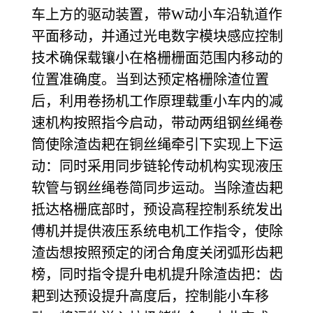
车上方的驱动装置，带W动小车沿轨道作
平面移动，并通过光电数字模块感应控制
技术确保载镶小在格栅栅面范围内移动的
位置准确度。当到达预定格栅除渣位置
后，利用卷扬机工作原理载重小车内的减
速机构按照指今启动，带动两组钢丝绳卷
筒使除渣齿耙在铜丝绳牵引下实现上下运
动：同时采用同步链轮传动机构实现液压
软管与钢丝绳卷简同步运动。当除渣齿耙
抵达格栅底部时，预设高程控制系统发出
傅机并提供液压系统电机工作指令，使除
渣齿想按照预定的闭合角度关闭弧形齿耙
榜，同时指令提升电机提升除渣齿把：齿
耙到达预设提升高度后，控制能小车移