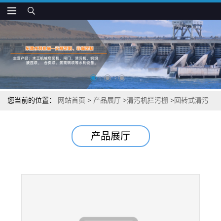
您当前的位置：
网站首页
>
产品展厅
>
清污机拦污栅
>
回转式清污
机污栅操作方便
产品展厅