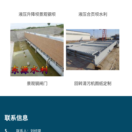
液压升降坝景观钢坝
液压合页坝水利
景观钢闸门
回转清污机图纸定制
联系信息
联系人：刘经理