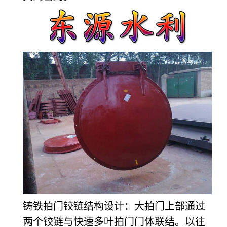
铸铁拍门铰链结构设计：
大拍门上部通过
两个铰链与快速多叶拍门门体联结。以往