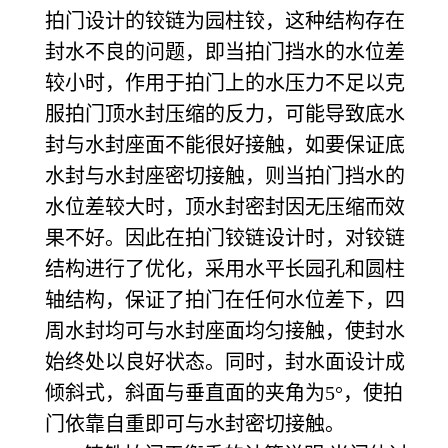
拍门设计的铰链为园柱铰，这种结构存在
封水不良的问题，即当拍门挡水的水位差
较小时，作用于拍门上的水压力不足以克
服拍门顶水封压缩的反力，可能导致底水
封与水封座面不能很好接触，如要保证底
水封与水封座密切接触，则当拍门挡水的
水位差较大时，顶水封密封因无压缩而效
果不好。因此在拍门铰链设计时，对铰链
结构进行了优化，采用水平长园孔和圆柱
轴结构，保证了拍门在任何水位差下，四
周水封均可与水封座面均匀接触，使封水
始终处以良好状态。同时，封水面设计成
倾斜式，斜面与垂直面的夹角为5°，使拍
门依靠自重即可与水封密切接触。