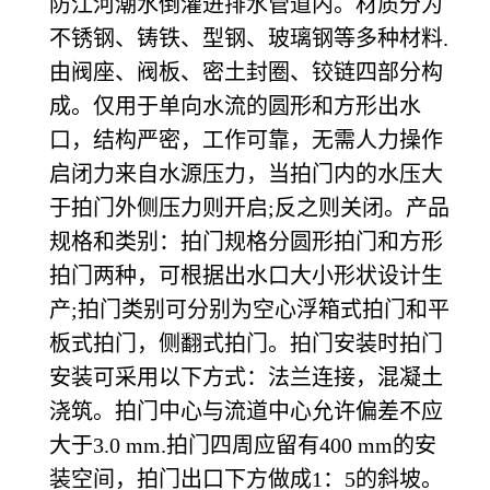
防江河潮水倒灌进排水管道内。材质分为
不锈钢、铸铁、型钢、玻璃钢等多种材料.
由阀座、阀板、密土封圈、铰链四部分构
成。仅用于单向水流的圆形和方形出水
口，结构严密，工作可靠，无需人力操作
启闭力来自水源压力，当拍门内的水压大
于拍门外侧压力则开启;反之则关闭。产品
规格和类别：拍门规格分圆形拍门和方形
拍门两种，可根据出水口大小形状设计生
产;拍门类别可分别为空心浮箱式拍门和平
板式拍门，侧翻式拍门。拍门安装时拍门
安装可采用以下方式：法兰连接，混凝土
浇筑。拍门中心与流道中心允许偏差不应
大于3.0 mm.拍门四周应留有400 mm的安
装空间，拍门出口下方做成1：5的斜坡。