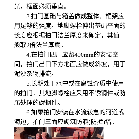
光，框面必须垂直。
3.拍门基础与箱盖做成整体，框架应
用足够的强度。地脚螺栓伸出基础平面的
长度应根据拍门法兰厚度来确定，其值一
般取2倍法兰厚度。
4.在拍门四周应留400mm的安装空
间，拍门出口下方地面应做成斜坡，用于
泥沙杂物排流。
5.长期处于水中或在腐蚀介质中使用
的拍门，其地脚螺栓应采用不锈钢件或防
腐处理的碳钢件。
6.如果拍门安装在水流较急的河道或
海边，拍门三面应砌筑防浪(防撞)墙。