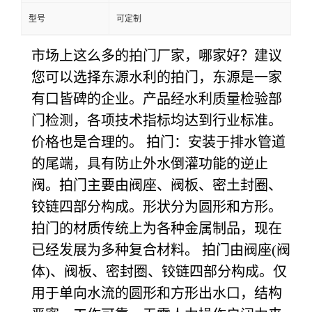
型号
可定制
市场上这么多的拍门厂家，哪家好？建议
您可以选择东源水利的拍门，东源是一家
有口皆碑的企业。产品经水利质量检验部
门检测，各项技术指标均达到行业标准。
价格也是合理的。 拍门：安装于排水管道
的尾端，具有防止外水倒灌功能的逆止
阀。拍门主要由阀座、阀板、密土封圈、
铰链四部分构成。形状分为圆形和方形。
拍门的材质传统上为各种金属制品，现在
已经发展为多种复合材料。 拍门由阀座(阀
体)、阀板、密封圈、铰链四部分构成。仅
用于单向水流的圆形和方形出水口，结构