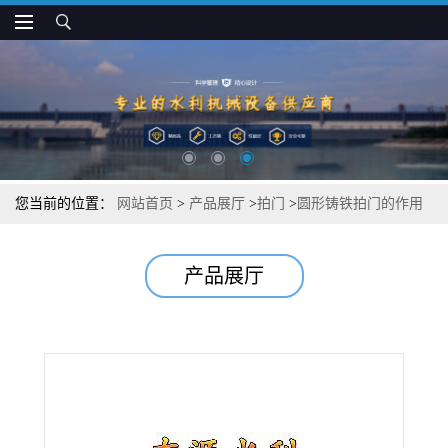
您当前的位置：
网站首页
>
产品展厅
>
拍门
>
圆形铸铁拍门的作用
产品展厅