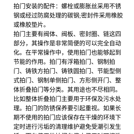
拍门安装的配件：螺栓或膨胀丝采用不锈
钢或经过防腐处理的碳钢;密封件采用橡胶
或橡胶垫片。
拍门主要有阀体、阀板、密封圈、链这四
部分，其操作是非常简便的可以完全自动
化。在平常操作中，使用拍门也能够起到
节能的作用。拍门有浮箱拍门、钢制拍
门、铸铁方拍门、铸铁圆拍门、节能型侧
式拍门、钢制单侧拍门、方形侧开门、整
体折叠拍门等分类。其用途也不尽相同。
比如整体折叠拍门主要用于环保及污水处
理。拍门的防锈保养要引起重视。如果长
期不使用的拍门应该保存在干燥的环境下
定时进行污垢的清理维护避免受潮引发生