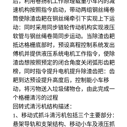
后，利用卷扬机工作原理载重小车内的减
速机构按照指今启动，带动两组钢丝绳卷
筒使除渣齿耙在铜丝绳牵引下实现上下运
动：同时采用同步链轮传动机构实现液压
软管与钢丝绳卷简同步运动。当除渣齿耙
抵达格栅底部时，预设高程控制系统发出
傅机并提供液压系统电机工作指令，使除
渣齿想按照预定的闭合角度关闭弧形齿耙
榜，同时指令提升电机提升除渣齿把：齿
耙到达预设提升高度后，控制能小车移
动，将污物送入垃圾储物仓，由此完成一
个格栅清污的过程
回转式清污机结构描述：
1
、移动式抓斗清污机包括三个主要部分：
悬架导轨和支架结构、移动小车及液压抓