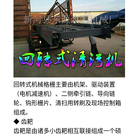
回转式机械格栅主要由机架、驱动装置
（电机减速机）、二侧牵引链、导向链
轮、钩形栅片、清扫用转刷及现场控制箱
组成。
◆ 齿耙
齿耙是由诸多小齿耙相互联接组成一个硕