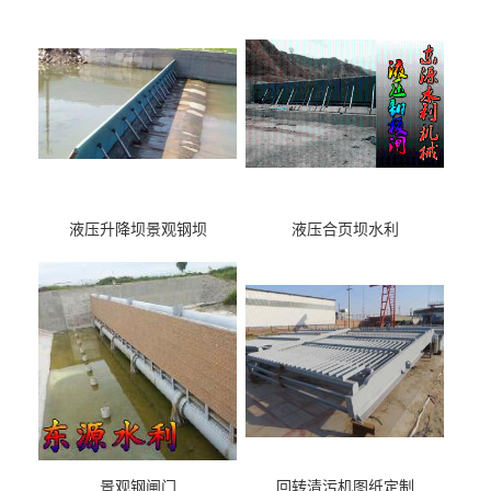
液压升降坝景观钢坝
液压合页坝水利
景观钢闸门
回转清污机图纸定制