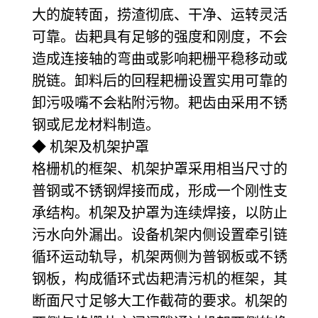
大的旋转面，捞渣彻底、干净、运转灵活
可靠。齿耙具有足够的强度和刚度，不会
造成连接轴的弯曲或影响耙栅平稳移动或
脱链。卸料后的回程耙栅设置实用可靠的
卸污吸嘴不会粘附污物。耙齿由采用不锈
钢或尼龙材料制造。
◆ 机架及机架护罩
格栅机的框架、机架护罩采用相当尺寸的
普钢或不锈钢焊接而成，形成一个刚性支
承结构。机架及护罩为连续焊接，以防止
污水向外漏出。设备机架内侧设置牵引链
循环运动轨导，机架两侧为普钢板或不锈
钢板，构成循环式齿耙清污机的框架，其
断面尺寸足够大工作截荷的要求。机架的