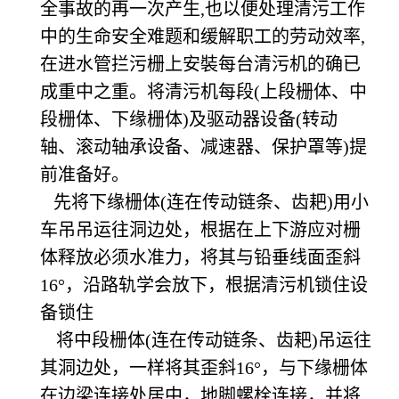
全事故的再一次产生,也以便处理清污工作
中的生命安全难题和缓解职工的劳动效率,
在进水管拦污栅上安裝每台清污机的确已
成重中之重。将清污机每段(上段栅体、中
段栅体、下缘栅体)及驱动器设备(转动
轴、滚动轴承设备、减速器、保护罩等)提
前准备好。
先将下缘栅体(连在传动链条、齿耙)用小
车吊吊运往洞边处，根据在上下游应对栅
体释放必须水准力，将其与铅垂线面歪斜
16°，沿路轨学会放下，根据清污机锁住设
备锁住
将中段栅体(连在传动链条、齿耙)吊运往
其洞边处，一样将其歪斜16°，与下缘栅体
在边梁连接处居中，地脚螺栓连接，并将