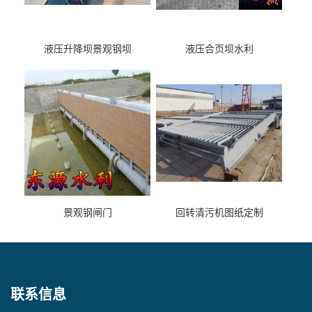
液压升降坝景观钢坝
液压合页坝水利
景观钢闸门
回转清污机图纸定制
联系信息