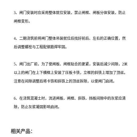
3、闸门安装时应采用整体就位安装，禁止闸框、闸板分体安装，防止
闸框变形。
4、二期浇筑前将闸门整体吊装就位后找好前后、左右的正确位置，然
后调整螺栓与工程配钢筋焊牢固。
5、闸门出厂前，为了使闸板、闸框贴合的更紧，安装后减少间隙，2米
以上的闸门在上下横框上安装了压板卡铁，立框的斜铁上增加了顶丝。
注意在间隙调整后将卡铁和斜铁上的顶丝拆除，以使闸门启闭。
6、在浇筑混凝土时，流进闸板、闸框、斜铁、挡板间隙中的灰浆应清
除，防止灰浆凝固影响启闭。
相关产品：