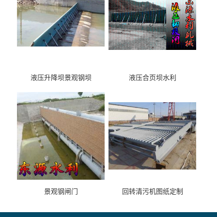
液压升降坝景观钢坝
液压合页坝水利
景观钢闸门
回转清污机图纸定制