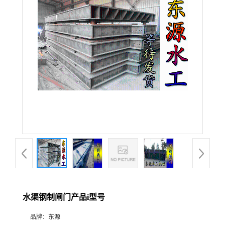
水渠钢制闸门产品i型号
品牌：
东源