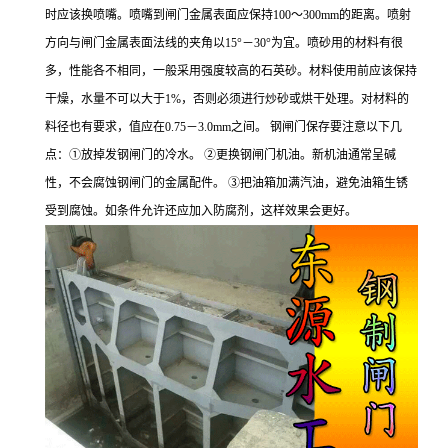
时应该换喷嘴。喷嘴到闸门金属表面应保持100～300mm的距离。喷射
方向与闸门金属表面法线的夹角以15°－30°为宜。喷砂用的材料有很
多，性能各不相同，一般采用强度较高的石英砂。材料使用前应该保持
干燥，水量不可以大于1%，否则必须进行炒砂或烘干处理。对材料的
料径也有要求，值应在0.75－3.0mm之间。 钢闸门保存要注意以下几
点：①放掉发钢闸门的冷水。 ②更换钢闸门机油。新机油通常呈碱
性，不会腐蚀钢闸门的金属配件。 ③把油箱加满汽油，避免油箱生锈
受到腐蚀。如条件允许还应加入防腐剂，这样效果会更好。