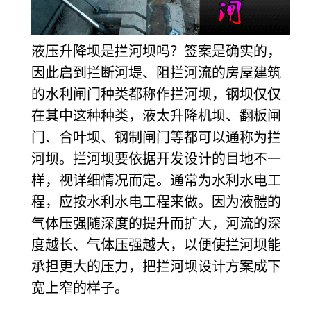
液压升降坝
是拦河坝吗？签案是确实的，
因此启到拦断河堤、阻拦河流的房屋建筑
的水利闸门种类都称作拦河坝，钢坝仅仅
在其中这种种类，液太升降机坝、翻板闸
门、合叶坝、钢制闸门等都可以通称为拦
河坝。拦河坝要依据开发设计的目地不一
样，视详细情况而定。通常为水利水电工
程，应按水利水电工程来做。因为液
體
的
气体压强随深度
的提升而扩大，河流的深
度越长、气体压强越大，以便使拦河坝能
承担更大的压力，把拦河坝设计方案成下
宽上窄的样子。