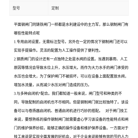
型号
定制
平面钢闸门同铸铁闸门一样都是水利建设中的主力军，那么钢制闸门有
哪些性能特点呢
1.专用启闭设置，无需标注型号。另外在一定的情况下钢制闸门还可以
实现手提操作。灵活的配置为人工操作提供了便利性。
2.钢质闸门的设计还有一点独特之处是水阀的设置。当遇到暴雨、人工
原因等情况会导致水位上升，水压增大。而作为大力水手的闸门承受的
水压也会增大，为了保护闸门不被损坏，可以在设备上面配置放水阀，
增加水流量，从而减少水压对闸门造成的压力。
3.与多种启闭机*配合。我们都知道一般来说，闸门型号和种类的不
同，导致配制的启闭机也不尽相同。但是钢制闸门就比较独特了。该设
备可以与卷扬器启闭机、普通启闭机进行巧妙的搭配。 对于闸门技工
来说，要想熟练的操作钢制闸门就需要虚心学习该设备的性能特点和闸
门的维护保养妙招，能够正确的操作设备和维护保养设备。一方面对于
技工来说是实现全面发展的好机会，对于企业来说能够有效的节约人力