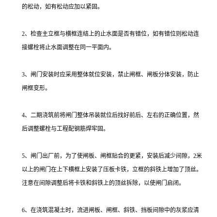
的松动，如有松动应加以紧固。
2、检查主立框与横框连结上的止水面是否有错位，如有错位则松动连
接螺栓将止水面调整在同一平面内。
3、闸门安装时应采用整体就位安装，禁止闸框、闸板分体安装，防止
闸框变形。
4、二期浇筑前将闸门整体吊装就位后找好前后、左右的正确位置，然
后调整螺栓与工程配钢筋焊牢固。
5、闸门出厂前，为了使闸板、闸框贴合的更紧，安装后减少间隙，2米
以上的闸门在上下横框上安装了压板卡铁，立框的斜铁上增加了顶丝。
注意在间隙调整后将卡铁和斜铁上的顶丝拆除，以使闸门启闭。
6、在浇筑混凝土时，流进闸板、闸框、斜铁、挡板间隙中的灰浆应清