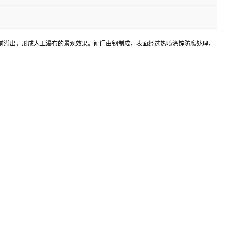
前溢出，形成人工瀑布的景观效果。闸门由钢制成，表面经过热喷涂锌防腐处理，