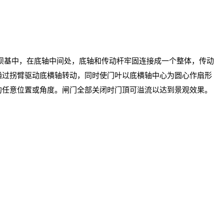
坝基中，在底轴中间处，底轴和传动杆牢固连接成一个整体，传动
通过拐臂驱动底横轴转动，同时使门叶以底横轴中心为圆心作扇形
的任意位置或角度。闸门全部关闭时门頂可溢流以达到景观效果。