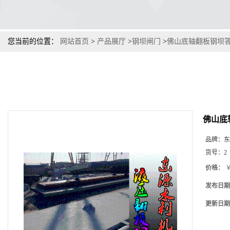
您当前的位置：
网站首页
>
产品展厅
>
钢坝闸门
>
佛山底轴翻板钢坝
佛山底
品牌：
东
货号：
2
价格：
￥
发布日期
更新日期