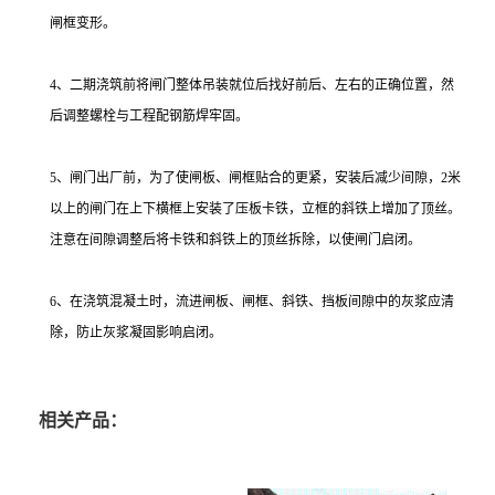
闸框变形。
4、二期浇筑前将闸门整体吊装就位后找好前后、左右的正确位置，然
后调整螺栓与工程配钢筋焊牢固。
5、闸门出厂前，为了使闸板、闸框贴合的更紧，安装后减少间隙，2米
以上的闸门在上下横框上安装了压板卡铁，立框的斜铁上增加了顶丝。
注意在间隙调整后将卡铁和斜铁上的顶丝拆除，以使闸门启闭。
6、在浇筑混凝土时，流进闸板、闸框、斜铁、挡板间隙中的灰浆应清
除，防止灰浆凝固影响启闭。
相关产品：