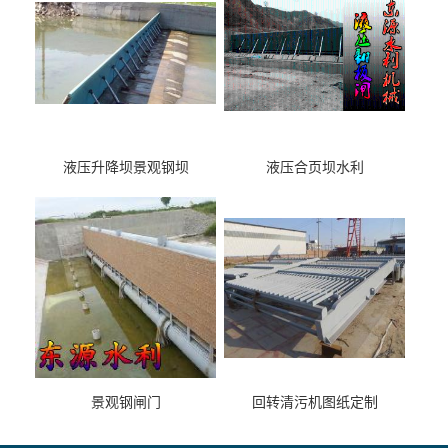
液压升降坝景观钢坝
液压合页坝水利
景观钢闸门
回转清污机图纸定制