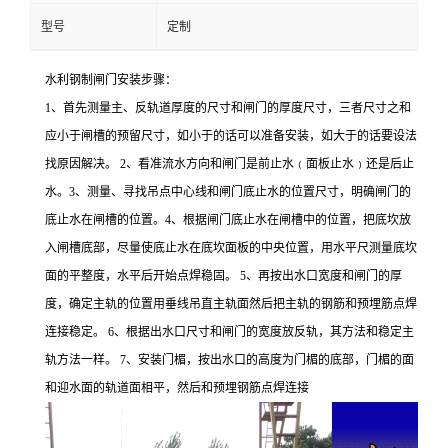
型号
定制
水利钢制闸门安装步骤：
1、首先测量主、反轨道厚度的尺寸和闸门的厚度尺寸，三者尺寸之和
应小于闸槽的预留尺寸，如小于的话可以准备安装，如大于的话要设法
找原因解决。 2、看准流水方向和闸门是前止水﹙面板止水﹚还是后止
水。3、测量、寻找吊点中心线和闸门底止水的位置尺寸，明确闸门的
底止水在闸槽的位置。4、根据闸门底止水在闸槽中的位置，把底坎放
入闸槽底部，尽量使底止水在底坎面板的中央位置，用水平尺测量底坎
面的平整度，水平后开始点焊稳固。 5、再按出水口宽度和闸门的厚
度，确定主轨的位置用垂线吊直主轨面然后把主轨的钢筋和预埋筋点焊
连接稳定。 6、根据出水口尺寸和闸门的宽度放反轨，其方法和稳定主
轨方法一样。 7、安装门楣，按出水口的高度为门楣的底部，门楣的面
和迎水面的轨道面相平，然后和预埋钢筋点焊连接