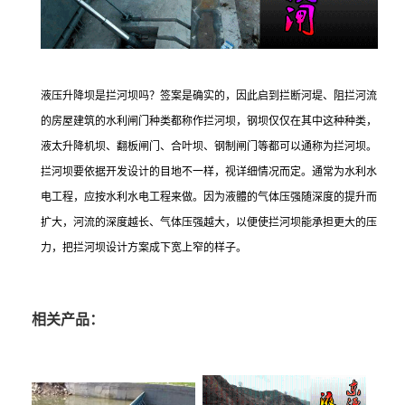
液压升降坝是拦河坝吗？签案是确实的，因此启到拦断河堤、阻拦河流
的房屋建筑的水利闸门种类都称作拦河坝，钢坝仅仅在其中这种种类，
液太升降机坝、翻板闸门、合叶坝、钢制闸门等都可以通称为拦河坝。
拦河坝要依据开发设计的目地不一样，视详细情况而定。通常为水利水
电工程，应按水利水电工程来做。因为液體的气体压强随深度的提升而
扩大，河流的深度越长、气体压强越大，以便使拦河坝能承担更大的压
力，把拦河坝设计方案成下宽上窄的样子。
相关产品：