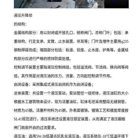
液压升降坝
的结构：
金属结构部分：用以封闭或开放孔口，统称闸门，亦称门叶；包括：承
重结构、行走支承、支臂、止水装置、吊耳等；门叶及埋件主要用
q235
钢制焊接而成；埋固部分包括：轨道、铰座、止水座、护角等。金属结
构部分应进行严格的喷锌防腐处理。
控制调节装置主要指液压控制阀组，包括溢流阀、节流阀、换向阀等阀
组，其作用是对液压油的压力、流量、方向起控制调节作用。
启闭设备：采用集成式液压启闭机作为启闭设备；
总体装置：共设置一个液压泵站，泵站管控一组坝体，液压油缸的大小
根据水工建筑物来设计，现为活塞油缸，缸体毛坯采用整段无缝钢管，
材质为
45
钢。活塞杆材料为
45
钢，外表面镀铬，镀铬工艺和镀层厚度按
SL41
规范进行，液压系统还设置液压锁定装置，从而满足了液压翻板
闸门局部开启的过流要求。
液压油：选用
5W-30
低凝点抗乳化液压油，液压系统在
-10
℃低温环境下