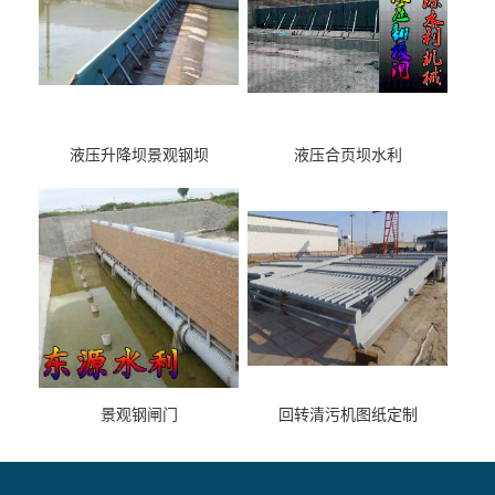
液压升降坝景观钢坝
液压合页坝水利
景观钢闸门
回转清污机图纸定制