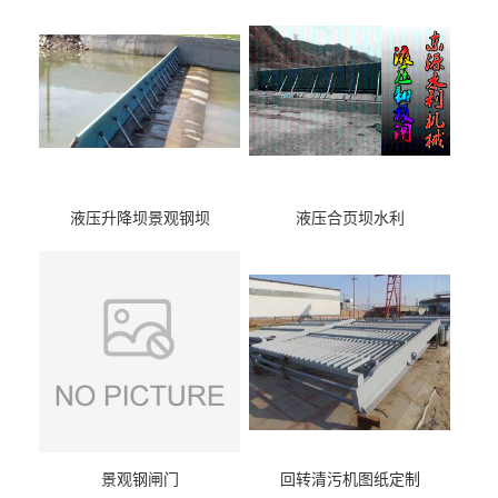
液压升降坝景观钢坝
液压合页坝水利
景观钢闸门
回转清污机图纸定制