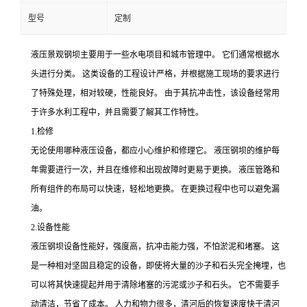
型号
定制
液压景观钢坝主要用于一些水电项目和城市管理中。 它们通常根据水
头进行分类。 这类设备的工程设计严格，并根据施工现场的要求进行
了特殊处理，相对较硬，性能良好。 由于其抗冲击性，该设备经常用
于许多水利工程中，并且需要了解其工作特性。
1.检修
无论使用哪种液压设备，都应小心维护和修理它。 液压钢坝的维护每
年需要进行一次，并且在维修和出现故障时更易于更换。 液压管路和
所有组件的布局可以快速，轻松地更换。 在更换过程中也可以避免漏
油。
2.设备性能
液压钢坝设备性能好，强度高，抗冲击能力强，不怕淤泥和堵塞。 这
是一种相对坚固且稳定的设备，即使将大量的沙子和石头完全掩埋，也
可以将其快速提起并用于清除堵塞的污泥或沙子和石头。 它不需要手
动清洁，节省了成本。 人力和物力很多，清河后的恢复速度快于清河