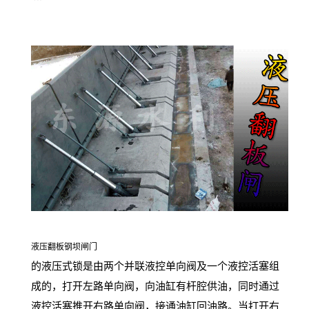
液压翻板钢坝闸门
的液压式锁是由两个并联液控单向阀及一个液控活塞组
成的，打开左路单向阀，向油缸有杆腔供油，同时通过
液控活塞推开右路单向阀，接通油缸回油路。当打开右