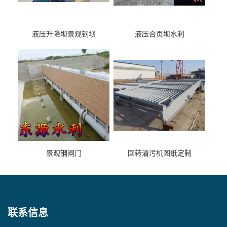
液压升降坝景观钢坝
液压合页坝水利
景观钢闸门
回转清污机图纸定制
联系信息