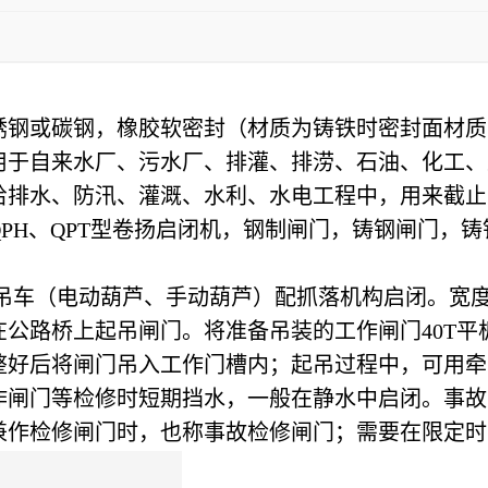
锈钢或碳钢，橡胶软密封（材质为铸铁时密封面材质
用于自来水厂、污水厂、排灌、排涝、石油、化工、
给排水、防汛、灌溉、水利、水电工程中，用来截止
K、QPH、QPT型卷扬启闭机，钢制闸门，铸钢闸
吊车（电动葫芦、手动葫芦）配抓落机构启闭。宽度
路桥上起吊闸门。将准备吊装的工作闸门40T平
整好后将闸门吊入工作门槽内；起吊过程中，可用牵
闸门等检修时短期挡水，一般在静水中启闭。事故
兼作检修闸门时，也称事故检修闸门；需要在限定时